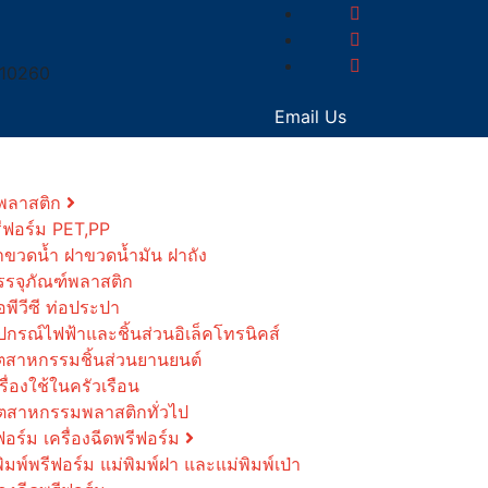
 10260
Email Us
ดพลาสติก
รีฟอร์ม PET,PP
าขวดน้ำ ฝาขวดน้ำมัน ฝาถัง
รรจุภัณฑ์พลาสติก
อพีวีซี ท่อประปา
ุปกรณ์ไฟฟ้าและชิ้นส่วนอิเล็คโทรนิคส์
ุตสาหกรรมชิ้นส่วนยานยนต์
รื่องใช้ในครัวเรือน
ุตสาหกรรมพลาสติกทั่วไป
ฟอร์ม เครื่องฉีดพรีฟอร์ม
พิมพ์พรีฟอร์ม แม่พิมพ์ฝา และแม่พิมพ์เป่า