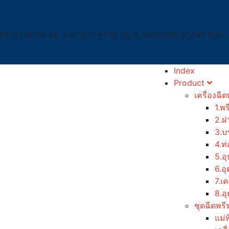
.บางนา-ตราด 25, ถ.บางนา-ตราด กม.3, แขวง/เขต บางนา กทม.
Index
Product
เครื่องฉี
1.พ
2.ฝ
3.บ
4.ท่
5.อ
6.อ
7.เค
8.อ
ชุดฉีดพรี
แม่