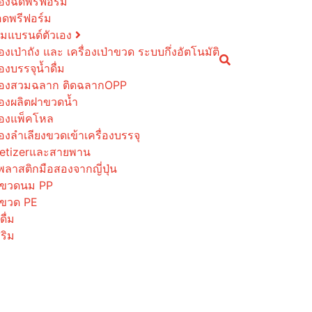
่องฉีดพรีฟอร์ม
ดพรีฟอร์ม
ดื่มแบรนด์ตัวเอง
่องเป่าถัง และ เครื่องเป่าขวด ระบบกึ่งอัตโนมัติ
่องบรรจุน้ำดื่ม
ื่องสวมฉลาก ติดฉลากOPP
ื่องผลิตฝาขวดน้ำ
ื่องแพ็คโหล
่องลำเลียงขวดเข้าเครื่องบรรจุ
letizerและสายพาน
ดพลาสติกมือสองจากญี่ปุ่น
ป่าขวดนม PP
่าขวด PE
ื่ม
ริม