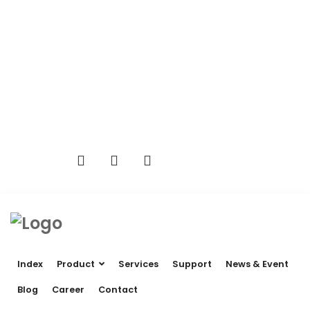
(66) 02 744 1521-3
ims@intermachservice.co.th
2/19 ชั้น 5 อาคารบางนาคอมเพล็กซ์ ซ.บางนา-ตราด 25,
ถ.บางนา-ตราด กม.3, แขวง/เขต บางนา กทม. 10260
Mon-Sat 08:00-17:00
Email Us
Index
Product
Services
Support
News & Event
Blog
Career
Contact