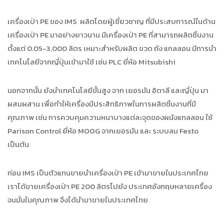
เครื่องเป่า PE
ของ
IMS
ผลิตโดยผู้เชี่ยวชาญ ที่มีประสบการณ์ในด้าน
เครื่องเป่า
PE
มาอย่างยาวนาน มีเครื่องเป่า
PE
ที่สามารถผลิตชิ้นงาน
ตั้งแต่
0.05-3,000
ลิตร เหมาะสำหรับผลิต ขวด ถัง แกลลอน มีการนำ
เทคโนโลยีจากญี่ปุ่นเข้ามาใช้ เช่น
PLC
ยี่ห้อ
Mitsubishi
นอกจากนั้น ยังนำเทคโนโลยีขั้นสูง จาก เยอรมัน อิตาลี และญี่ปุ่น มา
ผสมผสาน เพื่อทำให้เครื่องมีประสิทธิภาพในการผลิตชิ้นงานที่มี
คุณภาพ เช่น การควบคุมความหนาบางแต่ละจุดของผนังแกลลอน ใช้
Parison Control
ยี่ห้อ
MOOG
จากเยอรมัน และ ระบบลม
Festo
เป็นต้น
ก่อน IMS
เป็นตัวแทนขายนำเครื่องเป่า
PE
เข้ามาขายในประเทศไทย
เราได้ขายเครื่องเป่า
PE 200
ลิตรไปยัง ประเทศอังกฤษหลายเครื่อง
จนมั่นในคุณภาพ จึงได้นำมาขายในประเทศไทย